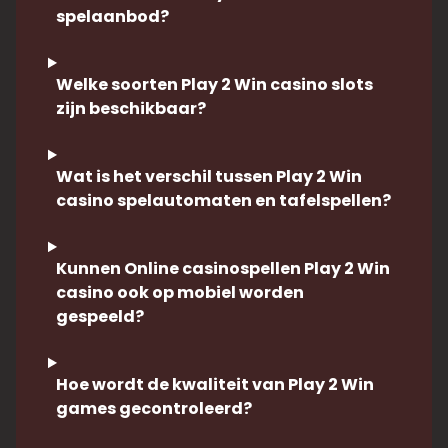
spelaanbod?
Welke soorten Play 2 Win casino slots
zijn beschikbaar?
Wat is het verschil tussen Play 2 Win
casino spelautomaten en tafelspellen?
Kunnen Online casinospellen Play 2 Win
casino ook op mobiel worden
gespeeld?
Hoe wordt de kwaliteit van Play 2 Win
games gecontroleerd?