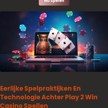
Nu Spelen
Eerlijke Spelpraktijken En
Technologie Achter Play 2 Win
Casino Spellen