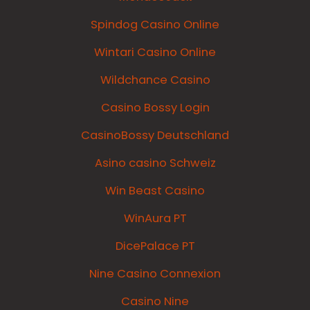
Spindog Casino Online
Wintari Casino Online
Wildchance Casino
Casino Bossy Login
CasinoBossy Deutschland
Asino casino Schweiz
Win Beast Casino
WinAura PT
DicePalace PT
Nine Casino Connexion
Casino Nine