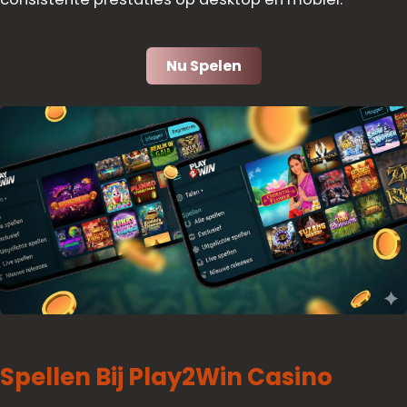
Nu Spelen
Spellen Bij Play2Win Casino