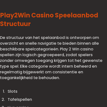
Play2Win Casino Speelaanbod
Structuur
De structuur van het spelaanbod is ontworpen om
overzicht en snelle navigatie te bieden binnen alle
beschikbare spelcategorieën. Play 2 Win casino
spellen zijn logisch gegroepeerd, zodat spelers
zonder omwegen toegang krijgen tot het gewenste
type spel. Elke categorie wordt intern beheerd en
regelmatig bijgewerkt om consistentie en
toegankelijkheid te behouden.
Slots
Tafelspellen