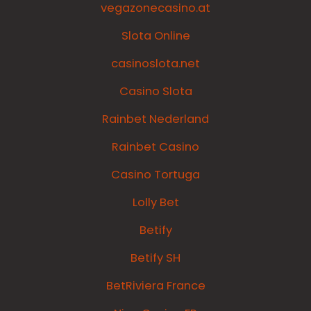
vegazonecasino.at
Slota Online
casinoslota.net
Casino Slota
Rainbet Nederland
Rainbet Casino
Casino Tortuga
Lolly Bet
Betify
Betify SH
BetRiviera France