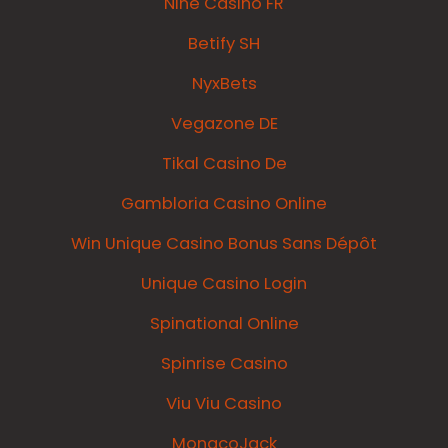
Nine Casino FR
Betify SH
NyxBets
Vegazone DE
Tikal Casino De
Gambloria Casino Online
Win Unique Casino Bonus Sans Dépôt
Unique Casino Login
Spinational Online
Spinrise Casino
Viu Viu Casino
MonacoJack