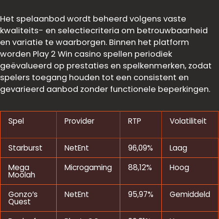
Het spelaanbod wordt beheerd volgens vaste
kwaliteits- en selectiecriteria om betrouwbaarheid
en variatie te waarborgen. Binnen het platform
worden Play 2 Win casino spellen periodiek
geëvalueerd op prestaties en spelkenmerken, zodat
spelers toegang houden tot een consistent en
gevarieerd aanbod zonder functionele beperkingen.
Spel
Provider
RTP
Volatiliteit
Starburst
NetEnt
96,09%
Laag
Mega
Microgaming
88,12%
Hoog
Moolah
Gonzo’s
NetEnt
95,97%
Gemiddeld
Quest