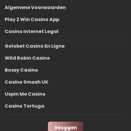
Algemene Voorwaarden
Play 2 Win Casino App
Casino Internet Legal
Golobet Casino En Ligne
Wild Robin Casino
Bossy Casino
Casino Smash UK
Uspin Me Casino
Casino Tortuga
Inloggen