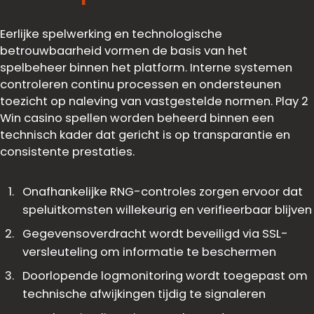
Eerlijke spelwerking en technologische
betrouwbaarheid vormen de basis van het
spelbeheer binnen het platform. Interne systemen
controleren continu processen en ondersteunen
toezicht op naleving van vastgestelde normen. Play 2
Win casino spellen worden beheerd binnen een
technisch kader dat gericht is op transparantie en
consistente prestaties.
Onafhankelijke RNG-controles zorgen ervoor dat
speluitkomsten willekeurig en verifieerbaar blijven
Gegevensoverdracht wordt beveiligd via SSL-
versleuteling om informatie te beschermen
Doorlopende logmonitoring wordt toegepast om
technische afwijkingen tijdig te signaleren